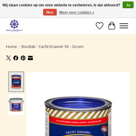
Wij slaan cookies op om onze website te verbeteren. Is dat akkoord?
Ja
Nee
Meer over cookies »
Ruime selectie producten voor uw boot onderhoud.
Verlanglijst
Winkelwa
Home
/
Bootlak - Yacht Enamel 30 - Groen
Product image slideshow Items