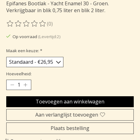
Epifanes Bootlak - Yacht Enamel 30 - Groen.
Verkrijgbaar in blik 0,75 liter en blik 2 liter.
(0)
De beoordeling van dit product is
0
van de 5
Op voorraad
(Levertijd:2)
Maak een keuze:
*
Hoeveelheid:
Toevoegen aan winkelwagen
Aan verlanglijst toevoegen
Plaats bestelling