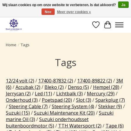
Wij slaan cookies op om onze website te verbeteren. Is dat akkoord?
Ja
Nee
Meer over cookies »
Ruime selectie producten voor uw boot onderhoud.
Verlanglijst
Winkelwa
Home
/
Tags
Tags
12/24 volt
(2)
/
17400-87832
(2)
/
17400-89822
(2)
/
3M
(6)
/
Accubak
(2)
/
Bleko
(2)
/
Denso
(5)
/
Hempel
(28)
/
Jerrycan
(2)
/
Led
(11)
/
Lichtbalk
(3)
/
Mercury
(29)
/
Onderhoud
(3)
/
Poetspad
(20)
/
Slot
(3)
/
Sparkplug
(7)
/
Steering Cable
(7)
/
Steering System
(4)
/
Stekker
(9)
/
Suzuki
(15)
/
Suzuki Maintenance Kit
(20)
/
Suzuki
marine Oil
(3)
/
Suzuki onderhoudsset
buitenboordmotor
(5)
/
TTH Watersport
(2)
/
Tape
(6)