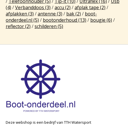
/
Telefoonhouder
(5)
/
Tip-it
(10)
/
Ultraflex
(16)
/
Usb
(4)
/
Verbanddoos
(3)
/
accu
(2)
/
afplak tape
(2)
/
afplakken
(3)
/
antenne
(3)
/
bak
(2)
/
boot-
onderdeel.nl
(5)
/
bootonderhoud
(13)
/
bougie
(6)
/
reflector
(2)
/
schilderen
(5)
Deze webshop is een bedrijf van TTH Watersport