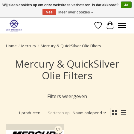
Wij slaan cookies op om onze website te verbeteren. Is dat akkoord?
Ja
Nee
Meer over cookies »
Ruime selectie producten voor uw boot onderhoud.
Verlanglijst
Winkelwa
Home
/
Mercury
/
Mercury & QuickSilver Olie Filters
Mercury & QuickSilver
Olie Filters
Filters weergeven
1 producten
Sorteren op
Naam oplopend