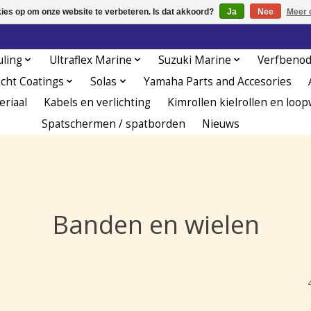
kies op om onze website te verbeteren. Is dat akkoord?
Ja
Nee
Meer 
uling
Ultraflex Marine
Suzuki Marine
Verfbeno
acht Coatings
Solas
Yamaha Parts and Accesories
eriaal
Kabels en verlichting
Kimrollen kielrollen en loop
Spatschermen / spatborden
Nieuws
Banden en wielen