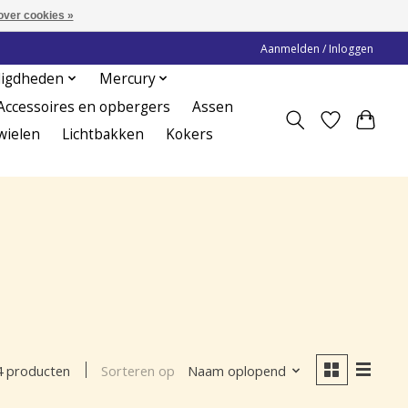
over cookies »
Aanmelden / Inloggen
digdheden
Mercury
Accessoires en opbergers
Assen
wielen
Lichtbakken
Kokers
Sorteren op
Naam oplopend
4 producten