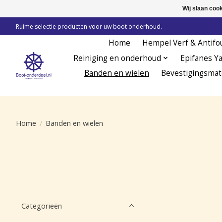
Wij slaan coo
Ruime selectie producten voor uw boot onderhoud.
Home
Hempel Verf & Antifo
Reiniging en onderhoud
Epifanes Y
Banden en wielen
Bevestigingsmat
Home
/
Banden en wielen
Categorieën