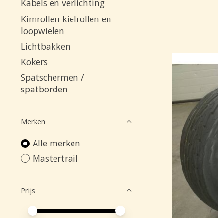
Kabels en verlichting
Kimrollen kielrollen en
loopwielen
Lichtbakken
Kokers
Spatschermen /
spatborden
Merken
Alle merken
Mastertrail
Prijs
Minimale prijswaarde
Price maximum value