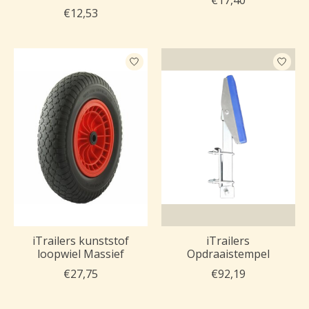
€17,40
€12,53
iTrailers kunststof
iTrailers
loopwiel Massief
Opdraaistempel
€27,75
€92,19