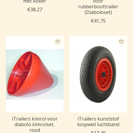
met koker
voor
rubberboottrailer
€38,27
(Diaboloset)
€41,75
iTrailers kimrol voor
iTrailers kunststof
diabolo kimrolset,
loopwiel luchtband
rood