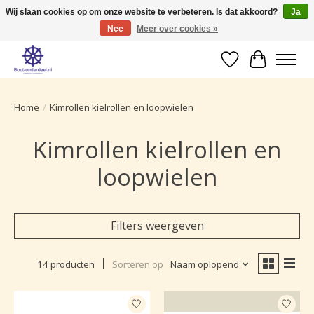
Wij slaan cookies op om onze website te verbeteren. Is dat akkoord?
Ja
Nee
Meer over cookies »
Ruime selectie producten voor uw boot onderhoud.
Verlanglijst
Winkelwa
Home
/
Kimrollen kielrollen en loopwielen
Kimrollen kielrollen en
loopwielen
Filters weergeven
14 producten
Sorteren op
Naam oplopend