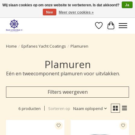
Wij slaan cookies op om onze website te verbeteren. Is dat akkoord?
Ja
Nee
Meer over cookies »
Ruime selectie producten voor uw boot onderhoud.
Verlanglijst
Winkelwa
Home
/
Epifanes Yacht Coatings
/
Plamuren
Plamuren
Eén en tweecomponent plamuren voor uitvlakken.
Filters weergeven
6 producten
Sorteren op
Naam oplopend