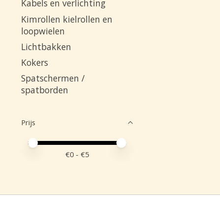
Kabels en verlichting
Kimrollen kielrollen en
loopwielen
Lichtbakken
Kokers
Spatschermen /
spatborden
Prijs
Minimale prijswaarde
Price maximum value
€
0
- €
5