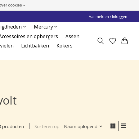
over cookies »
Aanmelden / Inloggen
digdheden
Mercury
Accessoires en opbergers
Assen
wielen
Lichtbakken
Kokers
volt
Sorteren op
Naam oplopend
0 producten