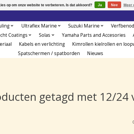
kies op om onze website te verbeteren. Is dat akkoord?
Ja
Nee
Meer 
uling
Ultraflex Marine
Suzuki Marine
Verfbeno
acht Coatings
Solas
Yamaha Parts and Accesories
eriaal
Kabels en verlichting
Kimrollen kielrollen en loop
Spatschermen / spatborden
Nieuws
ducten getagd met 12/24 