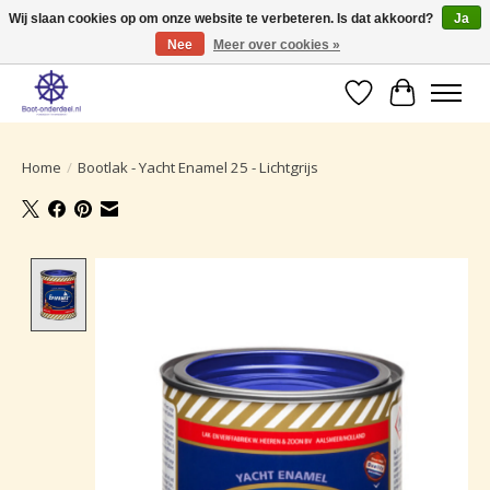
Wij slaan cookies op om onze website te verbeteren. Is dat akkoord?
Ja
Nee
Meer over cookies »
Ruime selectie producten voor uw boot onderhoud.
Verlanglijst
Winkelwa
Home
/
Bootlak - Yacht Enamel 25 - Lichtgrijs
Product image slideshow Items