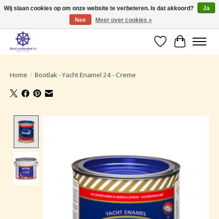
Wij slaan cookies op om onze website te verbeteren. Is dat akkoord?
Ja
Nee
Meer over cookies »
Ruime selectie producten voor uw boot onderhoud.
Verlanglijst
Winkelwa
Home
/
Bootlak - Yacht Enamel 24 - Creme
Product image slideshow Items