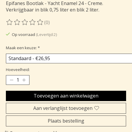
Epifanes Bootlak - Yacht Enamel 24 - Creme.
Verkrijgbaar in blik 0,75 liter en blik 2 liter.
(0)
De beoordeling van dit product is
0
van de 5
Op voorraad
(Levertijd:2)
Maak een keuze:
*
Hoeveelheid:
Toevoegen aan winkelwagen
Aan verlanglijst toevoegen
Plaats bestelling