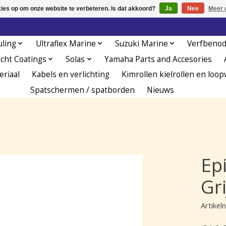
kies op om onze website te verbeteren. Is dat akkoord?
Ja
Nee
Meer 
uling
Ultraflex Marine
Suzuki Marine
Verfbeno
acht Coatings
Solas
Yamaha Parts and Accesories
eriaal
Kabels en verlichting
Kimrollen kielrollen en loop
Spatschermen / spatborden
Nieuws
Ep
Gri
Artike