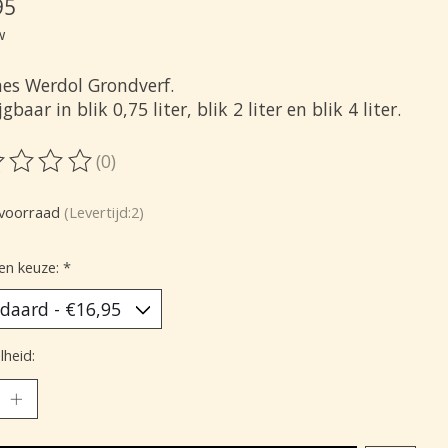
95
w
nes Werdol Grondverf.
jgbaar in blik 0,75 liter, blik 2 liter en blik 4 liter.
(0)
oordeling van dit product is
0
van de 5
voorraad
(Levertijd:2)
en keuze:
*
heid: