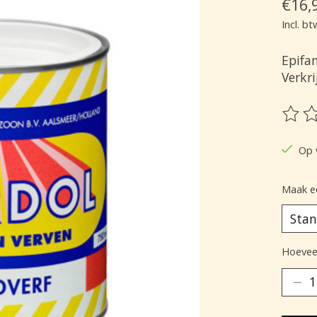
€16,
Incl. bt
Epifa
Verkri
De be
Op 
Maak e
Hoeveel