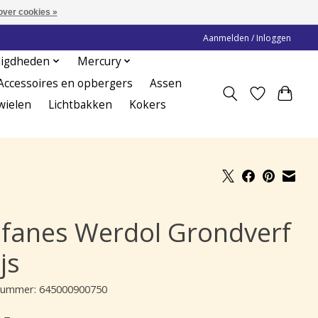
over cookies »
Aanmelden / Inloggen
digdheden
Mercury
Accessoires en opbergers
Assen
wielen
Lichtbakken
Kokers
ifanes Werdol Grondverf
js
lnummer: 645000900750