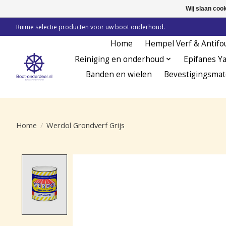
Wij slaan coo
Ruime selectie producten voor uw boot onderhoud.
Home
Hempel Verf & Antifo
Reiniging en onderhoud
Epifanes Y
Banden en wielen
Bevestigingsmat
Home
/
Werdol Grondverf Grijs
Product image slideshow Items