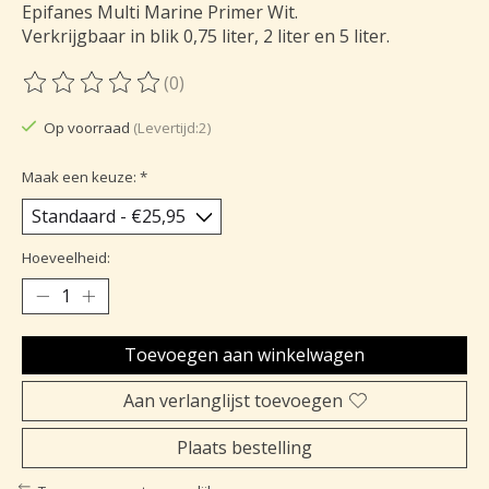
Epifanes Multi Marine Primer Wit.
Verkrijgbaar in blik 0,75 liter, 2 liter en 5 liter.
(0)
De beoordeling van dit product is
0
van de 5
Op voorraad
(Levertijd:2)
Maak een keuze:
*
Hoeveelheid:
Toevoegen aan winkelwagen
Aan verlanglijst toevoegen
Plaats bestelling