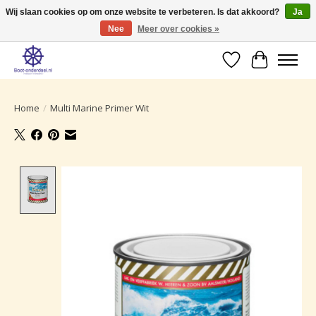
Wij slaan cookies op om onze website te verbeteren. Is dat akkoord?
Ja
Nee
Meer over cookies »
Ruime selectie producten voor uw boot onderhoud.
Verlanglijst
Winkelwa
Home
/
Multi Marine Primer Wit
Product image slideshow Items