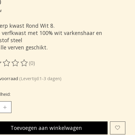
0
w
rp kwast Rond Wit 8.
 verfkwast met 100% wit varkenshaar en
tof steel
lle verven geschikt.
(0)
oordeling van dit product is
0
van de 5
voorraad
(Levertijd:1-3 dagen)
heid:
Toevoegen aan winkelwagen