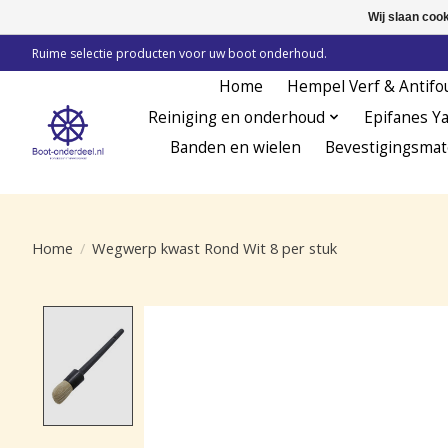
Wij slaan coo
Ruime selectie producten voor uw boot onderhoud.
Home
Hempel Verf & Antifo
Reiniging en onderhoud
Epifanes Y
Banden en wielen
Bevestigingsmat
Home
/
Wegwerp kwast Rond Wit 8 per stuk
Product image slideshow Items