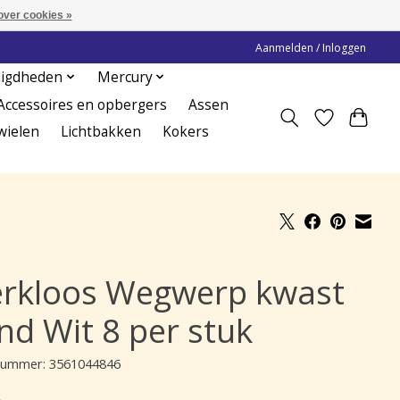
over cookies »
Aanmelden / Inloggen
digdheden
Mercury
Accessoires en opbergers
Assen
wielen
Lichtbakken
Kokers
rkloos Wegwerp kwast
nd Wit 8 per stuk
lnummer: 3561044846