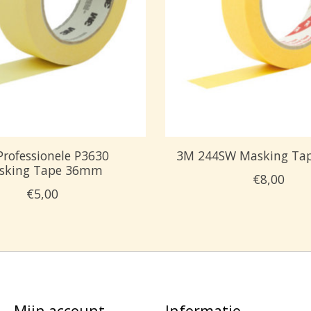
rofessionele P3630
3M 244SW Masking T
sking Tape 36mm
€8,00
€5,00
Mijn account
Informatie