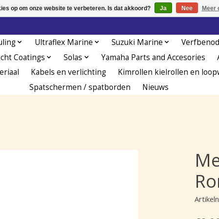
kies op om onze website te verbeteren. Is dat akkoord?
Ja
Nee
Meer 
uling
Ultraflex Marine
Suzuki Marine
Verfbeno
acht Coatings
Solas
Yamaha Parts and Accesories
eriaal
Kabels en verlichting
Kimrollen kielrollen en loop
Spatschermen / spatborden
Nieuws
Me
Ro
Artike