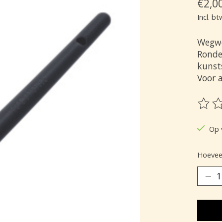
€2,0
Incl. bt
Wegwe
Ronde
kunsts
Voor a
De be
Op 
Hoeveel