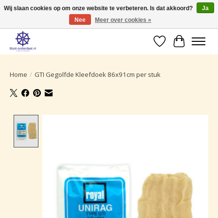
Wij slaan cookies op om onze website te verbeteren. Is dat akkoord?
Ja
Nee
Meer over cookies »
Ruime selectie producten voor uw boot onderhoud.
Verlanglijst
Winkelwa
Home
/
GTI Gegolfde Kleefdoek 86x91cm per stuk
Product image slideshow Items