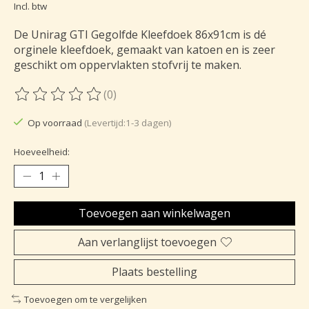
Incl. btw
De Unirag GTI Gegolfde Kleefdoek 86x91cm is dé
orginele kleefdoek, gemaakt van katoen en is zeer
geschikt om oppervlakten stofvrij te maken.
(0)
De beoordeling van dit product is
0
van de 5
Op voorraad
(Levertijd:1-3 dagen)
Hoeveelheid:
Toevoegen aan winkelwagen
Aan verlanglijst toevoegen
Plaats bestelling
Toevoegen om te vergelijken