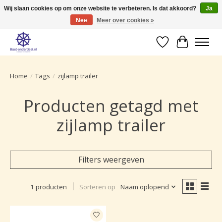
Wij slaan cookies op om onze website te verbeteren. Is dat akkoord?
Ja
Nee
Meer over cookies »
Ruime selectie producten voor uw boot onderhoud.
Verlanglijst
Winkelwa
Home
/
Tags
/
zijlamp trailer
Producten getagd met
zijlamp trailer
Filters weergeven
1 producten
Sorteren op
Naam oplopend