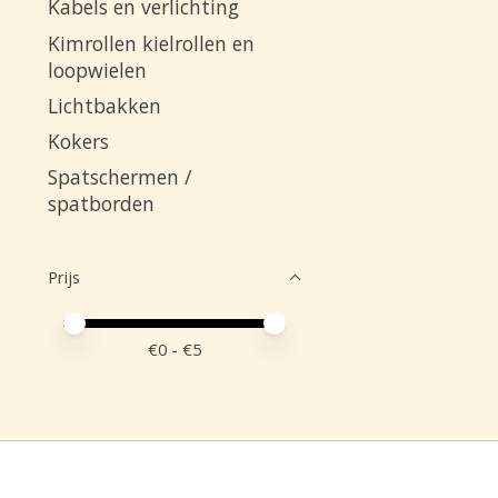
Kabels en verlichting
Kimrollen kielrollen en
loopwielen
Lichtbakken
Kokers
Spatschermen /
spatborden
Prijs
Minimale prijswaarde
Price maximum value
€
0
- €
5