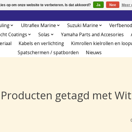
kies op om onze website te verbeteren. Is dat akkoord?
Ja
Nee
Meer 
uling
Ultraflex Marine
Suzuki Marine
Verfbeno
acht Coatings
Solas
Yamaha Parts and Accesories
eriaal
Kabels en verlichting
Kimrollen kielrollen en loop
Spatschermen / spatborden
Nieuws
Producten getagd met Wit