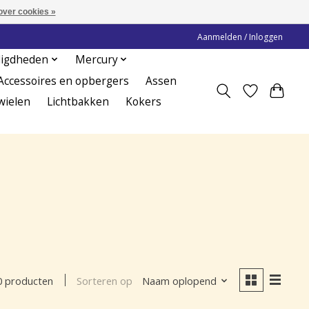
over cookies »
Aanmelden / Inloggen
digdheden
Mercury
Accessoires en opbergers
Assen
wielen
Lichtbakken
Kokers
Sorteren op
Naam oplopend
0 producten