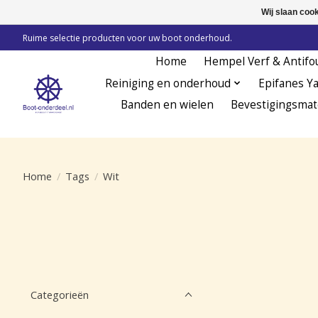
Wij slaan coo
Ruime selectie producten voor uw boot onderhoud.
Home
Hempel Verf & Antifo
Reiniging en onderhoud
Epifanes Y
Banden en wielen
Bevestigingsmat
Home
/
Tags
/
Wit
Categorieën