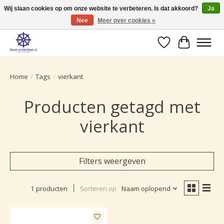
Wij slaan cookies op om onze website te verbeteren. Is dat akkoord?
Ja
Nee
Meer over cookies »
Ruime selectie producten voor uw boot onderhoud.
Verlanglijst
Winkelwa
Home
/
Tags
/
vierkant
Producten getagd met
vierkant
Filters weergeven
1 producten
Sorteren op
Naam oplopend