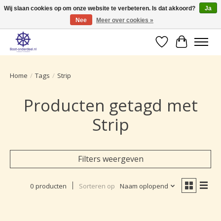
Wij slaan cookies op om onze website te verbeteren. Is dat akkoord?
Ja
Nee
Meer over cookies »
Ruime selectie producten voor uw boot onderhoud.
Verlanglijst
Winkelwa
Home
/
Tags
/
Strip
Producten getagd met
Strip
Filters weergeven
0 producten
Sorteren op
Naam oplopend