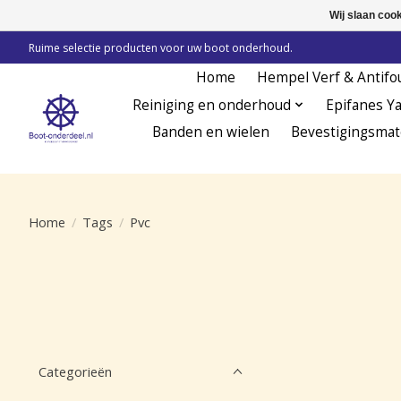
Wij slaan coo
Ruime selectie producten voor uw boot onderhoud.
Home
Hempel Verf & Antifo
Reiniging en onderhoud
Epifanes Y
Banden en wielen
Bevestigingsmat
Home
/
Tags
/
Pvc
Categorieën