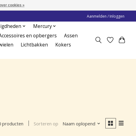
over cookies »
Aanmelden / Inloggen
digdheden
Mercury
Accessoires en opbergers
Assen
wielen
Lichtbakken
Kokers
Sorteren op
Naam oplopend
0 producten