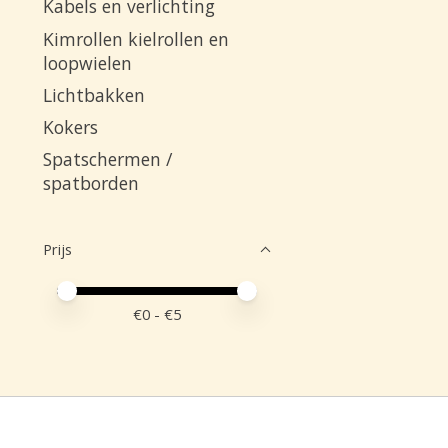
Kabels en verlichting
Kimrollen kielrollen en
loopwielen
Lichtbakken
Kokers
Spatschermen /
spatborden
Prijs
Minimale prijswaarde
Price maximum value
€
0
- €
5