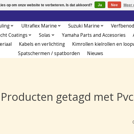
kies op om onze website te verbeteren. Is dat akkoord?
Ja
Nee
Meer 
uling
Ultraflex Marine
Suzuki Marine
Verfbeno
acht Coatings
Solas
Yamaha Parts and Accesories
eriaal
Kabels en verlichting
Kimrollen kielrollen en loop
Spatschermen / spatborden
Nieuws
Producten getagd met Pvc