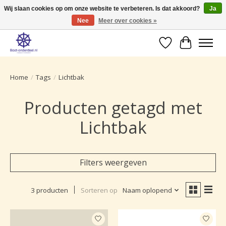
Wij slaan cookies op om onze website te verbeteren. Is dat akkoord?
Ja
Nee
Meer over cookies »
Ruime selectie producten voor uw boot onderhoud.
Verlanglijst
Winkelwa
Home
/
Tags
/
Lichtbak
Producten getagd met
Lichtbak
Filters weergeven
3 producten
Sorteren op
Naam oplopend