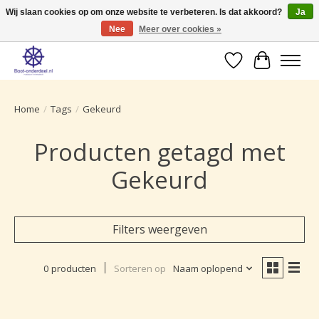
Wij slaan cookies op om onze website te verbeteren. Is dat akkoord?
Ja
Nee
Meer over cookies »
Ruime selectie producten voor uw boot onderhoud.
Verlanglijst
Winkelwa
Home
/
Tags
/
Gekeurd
Producten getagd met
Gekeurd
Filters weergeven
0 producten
Sorteren op
Naam oplopend