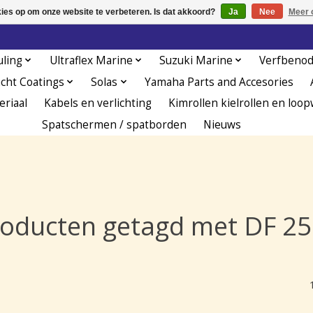
kies op om onze website te verbeteren. Is dat akkoord?
Ja
Nee
Meer 
uling
Ultraflex Marine
Suzuki Marine
Verfbeno
acht Coatings
Solas
Yamaha Parts and Accesories
eriaal
Kabels en verlichting
Kimrollen kielrollen en loop
Spatschermen / spatborden
Nieuws
oducten getagd met DF 2