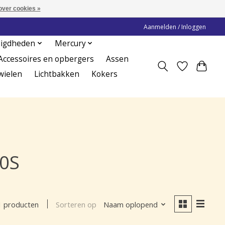
over cookies »
Aanmelden / Inloggen
digdheden
Mercury
Accessoires en opbergers
Assen
wielen
Lichtbakken
Kokers
50S
Sorteren op
Naam oplopend
1 producten