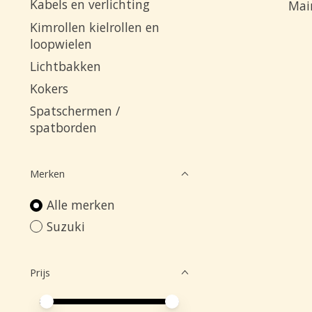
Kabels en verlichting
Mai
Kimrollen kielrollen en
loopwielen
Lichtbakken
Kokers
Spatschermen /
spatborden
Merken
Alle merken
Suzuki
Prijs
Minimale prijswaarde
Price maximum value