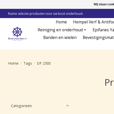
Wij slaan coo
Ruime selectie producten voor uw boot onderhoud.
Home
Hempel Verf & Antifo
Reiniging en onderhoud
Epifanes Y
Banden en wielen
Bevestigingsmat
Home
/
Tags
/
DF 250S
Pr
Categorieën