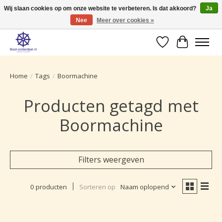
Wij slaan cookies op om onze website te verbeteren. Is dat akkoord?
Ja
Nee
Meer over cookies »
Ruime selectie producten voor uw boot onderhoud.
Verlanglijst
Winkelwa
Home
/
Tags
/
Boormachine
Producten getagd met
Boormachine
Filters weergeven
0 producten
Sorteren op
Naam oplopend