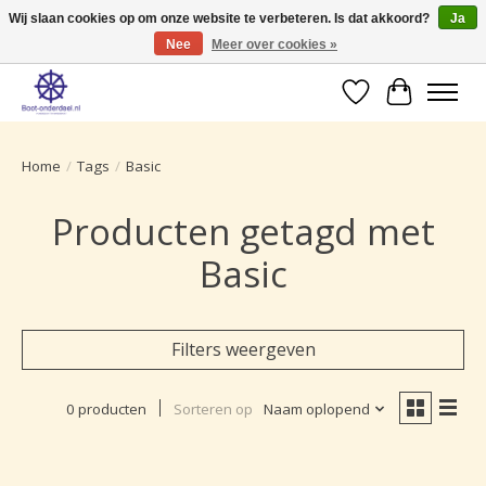
Wij slaan cookies op om onze website te verbeteren. Is dat akkoord?
Ja
Nee
Meer over cookies »
Ruime selectie producten voor uw boot onderhoud.
Verlanglijst
Winkelwa
Home
/
Tags
/
Basic
Producten getagd met
Basic
Filters weergeven
0 producten
Sorteren op
Naam oplopend