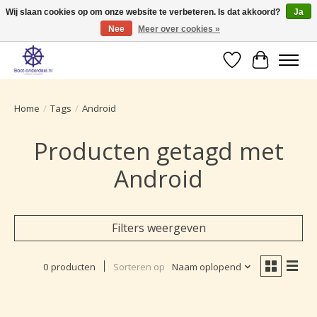
Wij slaan cookies op om onze website te verbeteren. Is dat akkoord?
Ja
Nee
Meer over cookies »
Ruime selectie producten voor uw boot onderhoud.
Verlanglijst
Winkelwa
Home
/
Tags
/
Android
Producten getagd met
Android
Filters weergeven
0 producten
Sorteren op
Naam oplopend