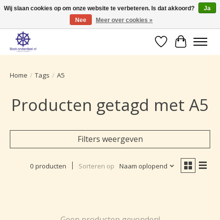
Wij slaan cookies op om onze website te verbeteren. Is dat akkoord?
Ja
Nee
Meer over cookies »
Ruime selectie producten voor uw boot onderhoud.
Verlanglijst
Winkelwa
Home
/
Tags
/
A5
Producten getagd met A5
Filters weergeven
0 producten
Sorteren op
Naam oplopend
Geen producten gevonden!