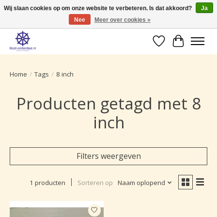
Wij slaan cookies op om onze website te verbeteren. Is dat akkoord?
Ja
Nee
Meer over cookies »
Ruime selectie producten voor uw boot onderhoud.
Verlanglijst
Winkelwa
Home
/
Tags
/
8 inch
Producten getagd met 8
inch
Filters weergeven
1 producten
Sorteren op
Naam oplopend