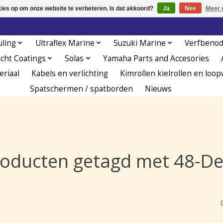
kies op om onze website te verbeteren. Is dat akkoord?
Ja
Nee
Meer 
uling
Ultraflex Marine
Suzuki Marine
Verfbeno
acht Coatings
Solas
Yamaha Parts and Accesories
eriaal
Kabels en verlichting
Kimrollen kielrollen en loop
Spatschermen / spatborden
Nieuws
oducten getagd met 48-De