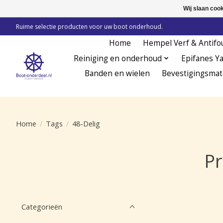
Wij slaan coo
Ruime selectie producten voor uw boot onderhoud.
Home
Hempel Verf & Antifo
Reiniging en onderhoud
Epifanes Y
Banden en wielen
Bevestigingsmat
Home
/
Tags
/
48-Delig
Pr
Categorieën