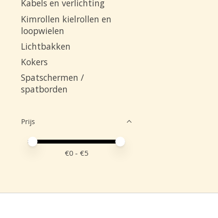
Kabels en verlichting
Kimrollen kielrollen en
loopwielen
Lichtbakken
Kokers
Spatschermen /
spatborden
Prijs
Minimale prijswaarde
Price maximum value
€
0
- €
5