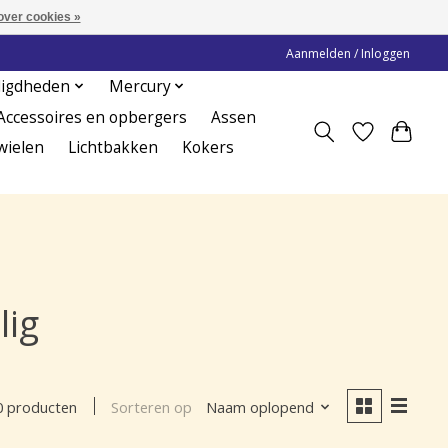
over cookies »
Aanmelden / Inloggen
digdheden
Mercury
Accessoires en opbergers
Assen
wielen
Lichtbakken
Kokers
lig
Sorteren op
Naam oplopend
0 producten