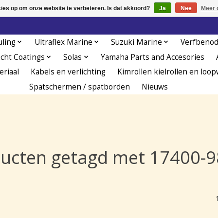
kies op om onze website te verbeteren. Is dat akkoord?
Ja
Nee
Meer 
uling
Ultraflex Marine
Suzuki Marine
Verfbeno
acht Coatings
Solas
Yamaha Parts and Accesories
eriaal
Kabels en verlichting
Kimrollen kielrollen en loop
Spatschermen / spatborden
Nieuws
ucten getagd met 17400-