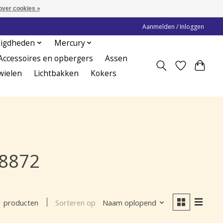
over cookies »
Aanmelden / Inloggen
digdheden
Mercury
Accessoires en opbergers
Assen
wielen
Lichtbakken
Kokers
98872
Sorteren op
Naam oplopend
1 producten