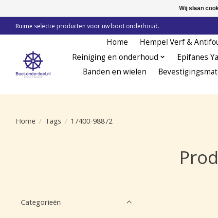
Wij slaan coo
Ruime selectie producten voor uw boot onderhoud.
Home
Hempel Verf & Antifo
Reiniging en onderhoud
Epifanes Y
Banden en wielen
Bevestigingsmat
Home
/
Tags
/
17400-98872
Prod
Categorieën