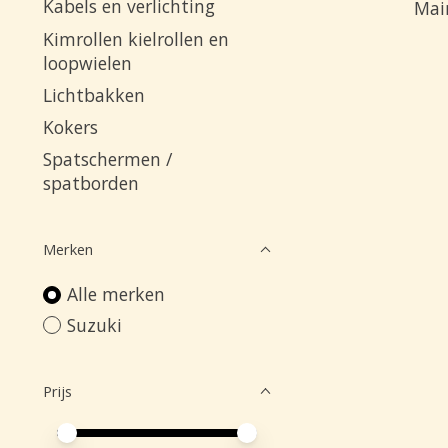
Kabels en verlichting
Mai
Kimrollen kielrollen en
loopwielen
Lichtbakken
Kokers
Spatschermen /
spatborden
Merken
Alle merken
Suzuki
Prijs
Minimale prijswaarde
Price maximum value