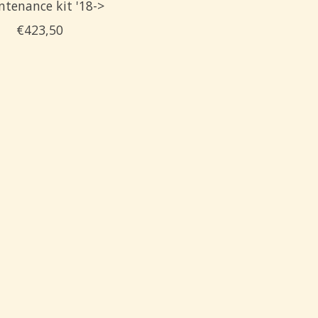
ntenance kit '18->
€423,50