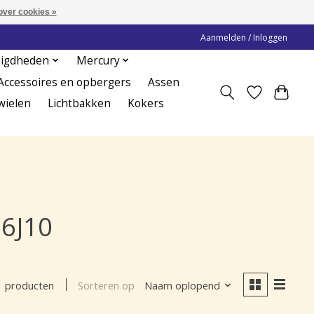
over cookies »
Aanmelden / Inloggen
digdheden
Mercury
Accessoires en opbergers
Assen
wielen
Lichtbakken
Kokers
6J10
Sorteren op
Naam oplopend
1 producten