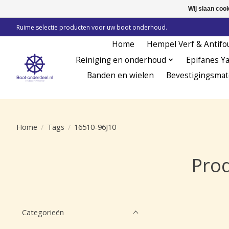
Wij slaan coo
Ruime selectie producten voor uw boot onderhoud.
Home
Hempel Verf & Antifo
Reiniging en onderhoud
Epifanes Y
Banden en wielen
Bevestigingsmat
Home
/
Tags
/
16510-96J10
Pro
Categorieën