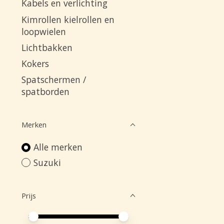
Kabels en verlichting
Kimrollen kielrollen en
loopwielen
Lichtbakken
Kokers
Spatschermen /
spatborden
Merken
Alle merken
Suzuki
Prijs
Minimale prijswaarde
Price maximum value