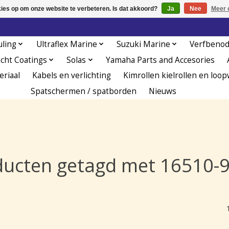
kies op om onze website te verbeteren. Is dat akkoord?
Ja
Nee
Meer 
uling
Ultraflex Marine
Suzuki Marine
Verfbeno
acht Coatings
Solas
Yamaha Parts and Accesories
eriaal
Kabels en verlichting
Kimrollen kielrollen en loop
Spatschermen / spatborden
Nieuws
ducten getagd met 16510-9