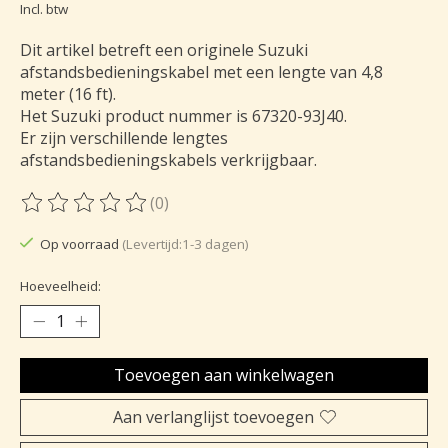
Incl. btw
Dit artikel betreft een originele Suzuki
afstandsbedieningskabel met een lengte van 4,8
meter (16 ft).
Het Suzuki product nummer is 67320-93J40.
Er zijn verschillende lengtes
afstandsbedieningskabels verkrijgbaar.
(0)
De beoordeling van dit product is
0
van de 5
Op voorraad
(Levertijd:1-3 dagen)
Hoeveelheid:
Toevoegen aan winkelwagen
Aan verlanglijst toevoegen