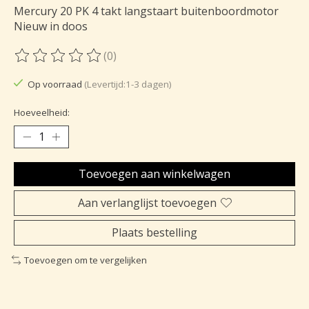
Mercury 20 PK 4 takt langstaart buitenboordmotor
Nieuw in doos
(0)
De beoordeling van dit product is
0
van de 5
Op voorraad
(Levertijd:1-3 dagen)
Hoeveelheid:
Toevoegen aan winkelwagen
Aan verlanglijst toevoegen
Plaats bestelling
Toevoegen om te vergelijken