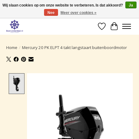
Wij slaan cookies op om onze website te verbeteren. Is dat akkoord?
Ja
Nee
Meer over cookies »
Ruime selectie producten voor uw boot onderhoud.
Verlanglijst
Winkelwa
Home
/
Mercury 20 PK ELPT 4 takt langstaart buitenboordmotor
Product image slideshow Items