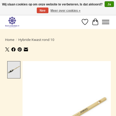
Wij slaan cookies op om onze website te verbeteren. Is dat akkoord?
Ja
Nee
Meer over cookies »
Ruime selectie producten voor uw boot onderhoud.
Verlanglijst
Winkelwa
Home
/
Hybride Kwast rond 10
Product image slideshow Items