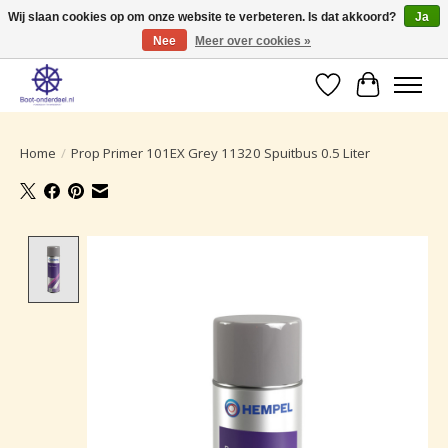
Wij slaan cookies op om onze website te verbeteren. Is dat akkoord?
Ja
Nee
Meer over cookies »
Ruime selectie producten voor uw boot onderhoud.
Verlanglijst
Winkelwa
Home
/
Prop Primer 101EX Grey 11320 Spuitbus 0.5 Liter
Product image slideshow Items