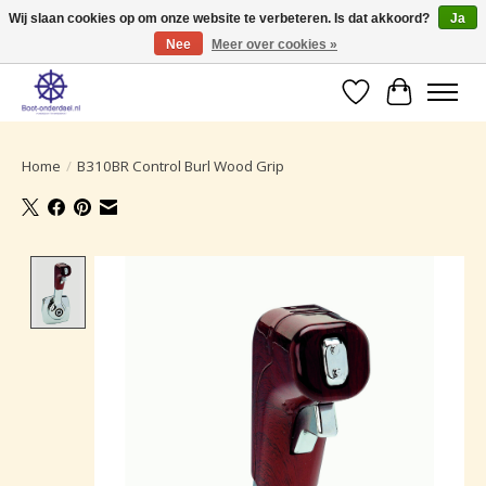
Wij slaan cookies op om onze website te verbeteren. Is dat akkoord?
Ja
Nee
Meer over cookies »
Ruime selectie producten voor uw boot onderhoud.
Verlanglijst
Winkelwa
Home
/
B310BR Control Burl Wood Grip
Product image slideshow Items