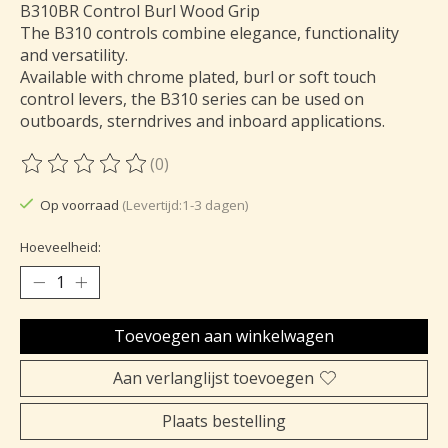
B310BR Control Burl Wood Grip
The B310 controls combine elegance, functionality
and versatility.
Available with chrome plated, burl or soft touch
control levers, the B310 series can be used on
outboards, sterndrives and inboard applications.
(0)
De beoordeling van dit product is
0
van de 5
Op voorraad
(Levertijd:1-3 dagen)
Hoeveelheid:
Toevoegen aan winkelwagen
Aan verlanglijst toevoegen
Plaats bestelling