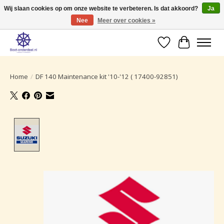
Wij slaan cookies op om onze website te verbeteren. Is dat akkoord?
Ja
Nee
Meer over cookies »
Ruime selectie producten voor uw boot onderhoud.
Verlanglijst
Winkelwa
Home
/
DF 140 Maintenance kit '10-'12 ( 17400-92851)
Product image slideshow Items