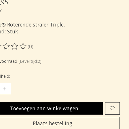
,95
w
® Roterende straler Triple.
id: Stuk
(0)
oordeling van dit product is
0
van de 5
voorraad
(Levertijd:2)
heid:
Toevoegen aan winkelwagen
Plaats bestelling