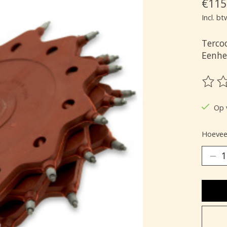
€115
Incl. bt
Tercoo
Eenhe
De be
Op 
Hoeveel