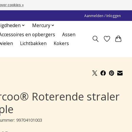
over cookies »
Aanmelden / Inloggen
digdheden
Mercury
Accessoires en opbergers
Assen
wielen
Lichtbakken
Kokers
rcoo® Roterende straler
ple
lnummer: 99704101003