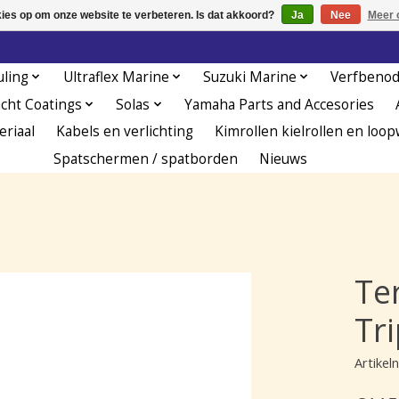
kies op om onze website te verbeteren. Is dat akkoord?
Ja
Nee
Meer 
uling
Ultraflex Marine
Suzuki Marine
Verfbeno
acht Coatings
Solas
Yamaha Parts and Accesories
eriaal
Kabels en verlichting
Kimrollen kielrollen en loop
Spatschermen / spatborden
Nieuws
Te
Tri
Artike