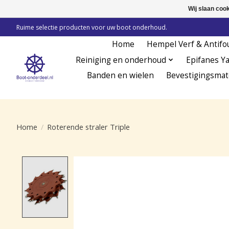
Wij slaan coo
Ruime selectie producten voor uw boot onderhoud.
Home
Hempel Verf & Antifo
Reiniging en onderhoud
Epifanes Y
Banden en wielen
Bevestigingsmat
Home
/
Roterende straler Triple
Product image slideshow Items