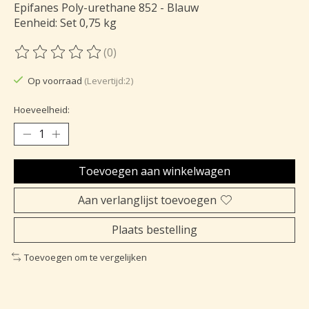
Epifanes Poly-urethane 852 - Blauw
Eenheid: Set 0,75 kg
(0)
De beoordeling van dit product is
0
van de 5
Op voorraad
(Levertijd:2)
Hoeveelheid:
Toevoegen aan winkelwagen
Aan verlanglijst toevoegen
Plaats bestelling
Toevoegen om te vergelijken