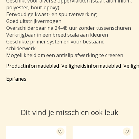
Geschikt voor diverse oppervlakken (staal, aluminium,
polyester, hout-epoxy)
Eenvoudige kwast- en spuitverwerking
Goed uitstrijkvermogen
Overschilderbaar na 24-48 uur zonder tussenschuren
Verkrijgbaar in een breed scala aan kleuren
Geschikte primer systemen voor bestaand
schilderwerk
Mogelijkheid om een antislip afwerking te creëren
Productinformatieblad
Veiligheidsinformatieblad
Veilig
Epifanes
Dit vind je misschien ook leuk
Items van productcarrousel