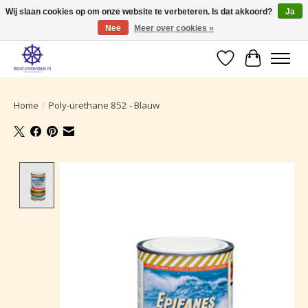
Wij slaan cookies op om onze website te verbeteren. Is dat akkoord?
Ja
Nee
Meer over cookies »
Ruime selectie producten voor uw boot onderhoud.
Verlanglijst
Winkelwa
Home
/
Poly-urethane 852 - Blauw
Product image slideshow Items