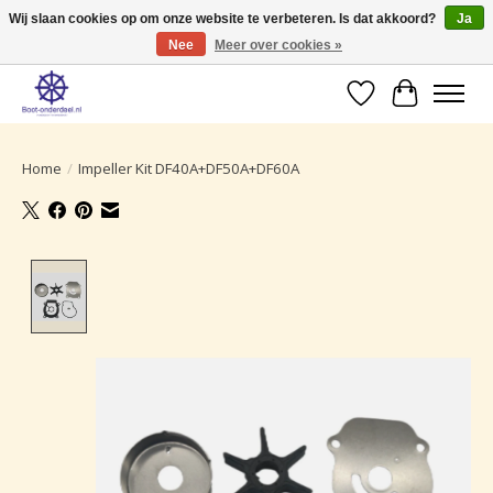
Wij slaan cookies op om onze website te verbeteren. Is dat akkoord?
Ja
Nee
Meer over cookies »
Ruime selectie producten voor uw boot onderhoud.
Verlanglijst
Winkelwa
Home
/
Impeller Kit DF40A+DF50A+DF60A
Product image slideshow Items