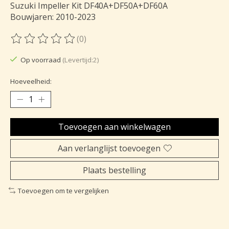
Suzuki Impeller Kit DF40A+DF50A+DF60A
Bouwjaren: 2010-2023
(0)
De beoordeling van dit product is
0
van de 5
Op voorraad
(Levertijd:2)
Hoeveelheid:
Toevoegen aan winkelwagen
Aan verlanglijst toevoegen
Plaats bestelling
Toevoegen om te vergelijken