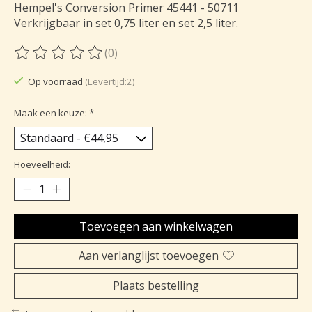
Hempel's Conversion Primer 45441 - 50711
Verkrijgbaar in set 0,75 liter en set 2,5 liter.
(0)
De beoordeling van dit product is
0
van de 5
Op voorraad
(Levertijd:2)
Maak een keuze:
*
Hoeveelheid:
Toevoegen aan winkelwagen
Aan verlanglijst toevoegen
Plaats bestelling