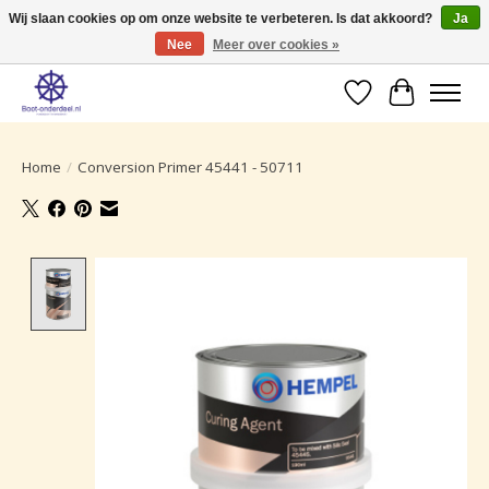
Wij slaan cookies op om onze website te verbeteren. Is dat akkoord?
Ja
Nee
Meer over cookies »
Ruime selectie producten voor uw boot onderhoud.
Verlanglijst
Winkelwa
Home
/
Conversion Primer 45441 - 50711
Product image slideshow Items